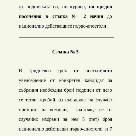
от подписката си, по куриер,
по предно
посочения в стъпка № 2
начин
до
национално действащите първо-апостоли .
Стъпка № 5
В тридневен срок от постъпилото
уведомление от конкретен кандидат за
събрания необходим брой подписи от него
се тегли жребий, за съставяне на счучаен
принцип на комисия, състояща се от
случайно избрани за нея
5
(пет) бро
я
национално действащи първо-апостол
и
и
7