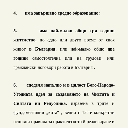
4.
има завършено
средно
образование
;
5.
има
най-малко общо три
години
жителство,
по едно или друго време от своя
живот
в България,
или най-малко общо
две
години
самостоятелна или на трудови, или
граждански договори работа в България
.
6.
споделя напълно и в цялост Бого-Народо-
Угодната идея за създаването на Чистата и
Святата ни Република,
изразена в трите й
фундаментални „кита“ , ведно с 12-те конкретни
основни правила за практическото й реализиране
и