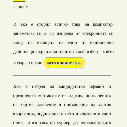
вариант .
И ако е сторил всичко това на компютър,
запаметява
г
и и ги изпраща от елекронната си
поща на е-пощата на един от национално
действащи първо-апостоли по свой избор , който
избор
го прави
като кликне тук .
Ако e избрал да кандидатства офлайн и
предпочита контактите на хартия, попълненото
на хартия заявление и попълнения на хартия
въпросник, подписани от него и сложени в един
плик, ги изпраща по куриер, до поискване, като