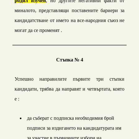
родил изучен
, но другите негативни факти от
миналото, представлящи поставените бариери за
кандидатстване от името на все-народния съюз не
могат да се
променят
.
Стъпка № 4
Успешно направилите първите три стъпки
кандидати, трябва да направят и четвъртата, която
е
:
да съберат с подписка необходимия брой
подписи за издигането на кандидатурата им
за участие в първичните избори на