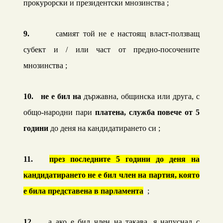
прокурорски и президентски мнозинства ;
9.
самият той не е настоящ власт-ползващ
субект и / или част от предно-посочените
мнозинства ;
10.
не е бил на
държавна, общинска или друга, с
общо-народни пари
платена, служба повече от
5
години
до деня на кандидатирането си
;
11.
през последните 5 години до деня на
кандидатирането не е бил член на партия, която
е била представена в парламента
;
12.
а ако е бил член на такава, я напуснал с