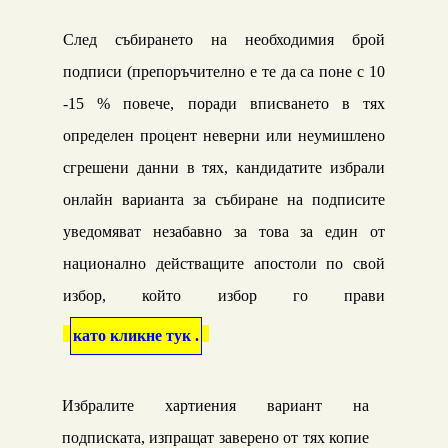
След събирането на необходимия брой
подписи (препоръчително е те да са поне с 10
-15 % повече, поради вписването в тях
определен процент неверни или неумишлено
сгрешени данни в тях, кандидатите избрали
онлайн варианта за събиране на подписите
уведомяват незабавно за това за един от
национално действащите апостоли по свой
избор, който избор го прави
като кликне тук .
Избралите хартиения вариант на
подписката, изпращат заверено от тях копие