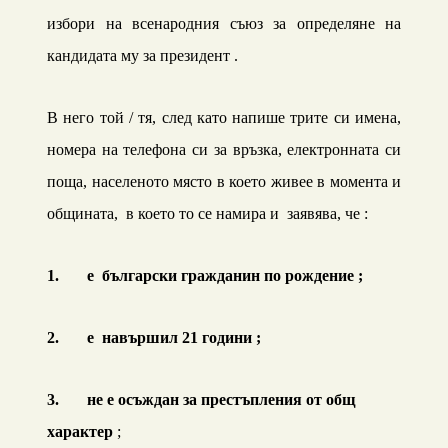
избори на всенародния съюз за определяне на
кандидата му за президент .
В него той / тя
,
след като напише трите си имена,
номера на телефона си за връзка, електронната си
поща, населеното място
в което живее в момента
и
общината
,
в което то се намира и
заявява, че :
1.
е български граждани
н по рождение
;
2.
е
навършил
21
години ;
3.
не е осъждан за престъпления от общ
характер
;