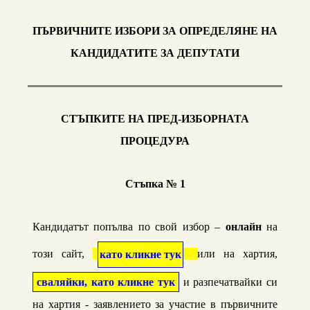
ПЪРВИЧНИТЕ ИЗБОРИ ЗА ОПРЕДЕЛЯНЕ НА
КАНДИДАТИТЕ ЗА
ДЕПУТАТИ
СТЪПКИТЕ
НА ПРЕД-ИЗБОРНАТА
ПРОЦЕДУРА
Стъпка № 1
Кандидатът попълва по свой избор –
онлайн
на
този сайт,
или на хартия,
като кликне тук
сваляйки, като кликне тук
и разпечатвайки си
на хартия - заявлението за участие в първичните