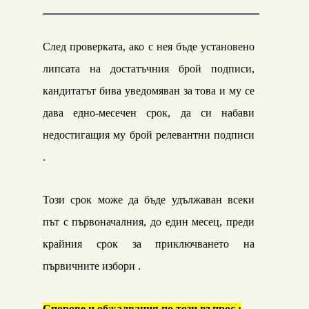
След проверката, ако с нея бъде установено
липсата на достатъчния брой подписи,
кандитатът бива уведомяван за това и му се
дава едно-месечен срок, да си набави
недостигащия му брой релевантни подписи
.
Този срок може да бъде удължаван всеки
път с първоначалния, до един месец, преди
крайния срок за приключването на
първичните избори .
Спорове и обжалвания по този въпрос :