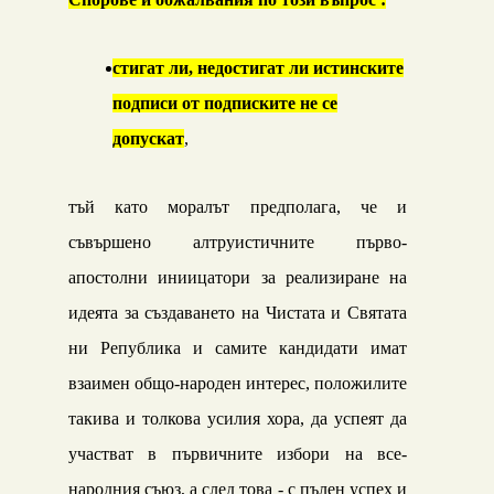
стигат ли, недостигат ли истинските
подписи от подписките не се
допускат
,
тъй като моралът предполага, че и
съвършено алтруистичните първо-
апостолни иниицатори за реализиране на
идеята за създаването на Чистата и Святата
ни Република и самите кандидати имат
взаимен общо-народен интерес, положилите
такива и толкова усилия хора, да успеят да
участват в първичните избори на все-
народния съюз, а след това - с пълен успех и