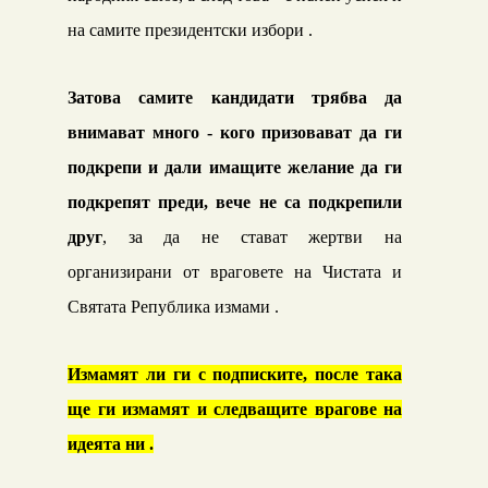
на самите президентски избори .
Затова самите кандидати трябва да
внимават много - кого призовават да ги
подкрепи и дали имащите желание да ги
подкрепят преди, вече не са подкрепили
друг
, за да не стават жертви на
организирани от враговете на Чистата и
Святата Република измами .
Измамят ли ги с подписките, после така
ще ги измамят и
следващите врагове на
идеята ни .