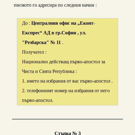
писмото го адресира по следния начин :
До :
Централния офис на „Еконт-
Експрес“ АД в гр.София , ул.
"Резбарска" № 11
.
Получател :
Национално действащ първо-апостол за
Чиста и Свята Република :
1. името на избрания от вас първо-апостол .
2. телефонният номер на избрания от него
първо-апостол.
12
Стъпка № 3