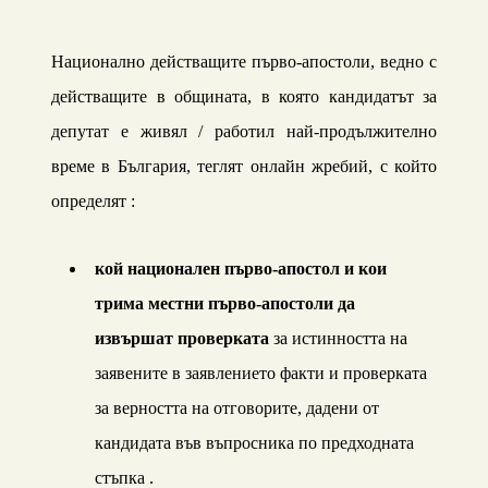
Национално действащите първо-апостоли, ведно с
действащите в
общината, в която кандидатът за
депутат е живял / работил най-продължително
време в България,
теглят онлайн жребий,
с който
определят :
кой национален първо-апостол и кои
трима местни първо-апостоли да
извършат проверката
за истинността на
заявените в заявлението факти и проверката
за верността на отговорите
,
дадени от
кандидата във въпросника по предходната
стъпка .