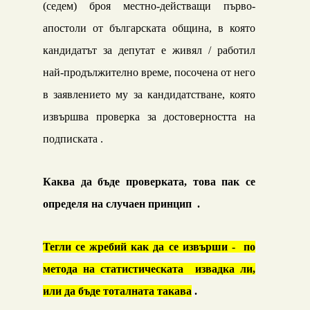
(седем)
броя местно-действащи първо-
апостоли
от
българската
община
, в която
кандидатът за депутат е живял / работил
най-продължително време, посочена от него
в заявлението му за кандидатстване,
която
извършва проверка за достоверността на
подписката .
Каква да бъде проверката, това пак се
определя на случаен принцип .
Тегли се жребий как да се извърши - по
метода на статистическата извадка
ли,
или да бъде тоталната такава
.