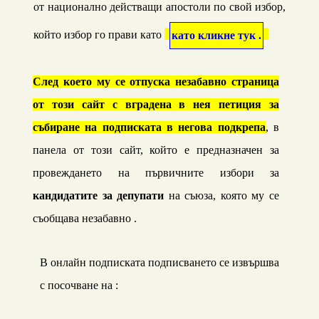
от национално действащи апостоли по свой избор,
който избор го прави като
като кликне тук .
След което му се отпуска незабавно страница
от този сайт с вградена в нея петиция за
събиране на подписката в негова подкрепа
, в
панела от този сайт, който е предназначен за
провеждането на първичните избори
за
кандидатите за депупати
на съюза
, която му се
съобщава незабавно .
В онлайн подписката подписването се извършва
с посочване на
: