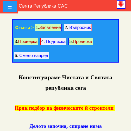
Зов
Свята Република
САС
☰
>
1.
Заявление
2.
Въпросник
Стъпки >
3.
Проверка
4.
Подписка
5.
Проверка
6.
Смело напред
Конституираме Чистата и Святата
република сега
Пряк подбор на физическите й строители
Делото започна, спиране няма