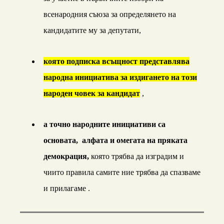
всенародния съюз
а за определянето на
кандидатите му за депутати
,
която подписка всъщност представлява
народна инициатива за издигането на този
народен човек за кандидат
,
а точно народните инициативи са
основата, алфата и омегата на пряката
демокрация
,
която трябва да изградим и
чиито правила самите ние трябва да спазваме
и прилагаме .