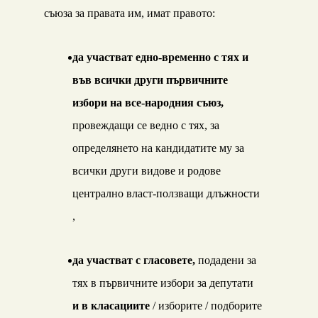
съюза за правата им, имат правото:
да участват едно-временно с тях и
във всички други първичните
избори на все-народния съюз,
провеждащи се ведно с тях, за
определянето на кандидатите му за
всички други видове и родове
централно власт-ползващи длъжности
,
да участ
ват с гласовете,
подадени за
тях в първичните избори за депутати
и в класациите
/ изборите / подборите