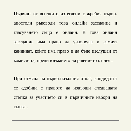
Първият от всичките изтеглени с жребия първо-
апостоли ръководи това онлайн заседание и
гласуването също е онлайн. В това онлайн
заседание има право да участвува и самият
кандидат, който има право и да бъде изслушан от
комисията, преди вземането на ршението от нея .
При отмяна на първо-началния отказ, кандидатът
се сдобива с правото да извърши следващата
стъпка за участието си в първичните избори на
съюза .