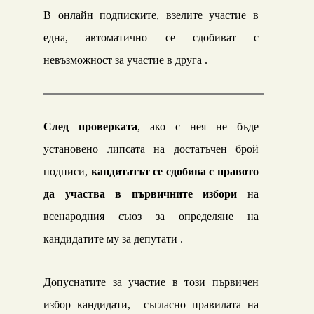
В онлайн подписките, взелите участие в
една, автоматично се сдобиват с
невъзможност за участие в друга .
След проверката
, ако с нея не бъде
установено липсата на достатъчен брой
подписи,
кандитатът
се
сдобива с правото
да участва в първичните избори
на
всенародния съюз
за определяне на
кандидатите му за депутати .
Допуснатите за участие в този първичен
избор кандидати, съгласно правилата на