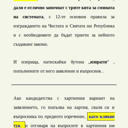
дали е отлично започнат с трите кита за смяната
на системата
, с 12-те основни правила за
изграждането на Чистата и Святата ни Република
и с необходимите да бъдат приети за нейното
създаване закони.
И изпраща
,
натискайки бутона „
изпрати
“ ,
попълнените от него заявление и въпросник .
Ако кандидатства с хартиения вариант на
заявлението, го попълва на хартия, сваля си и
въпросника по предното изречение,
като кликне
тук
и отговаря на въпросите в хартиения им