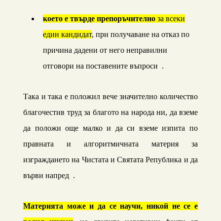
което е твърде препоръчително
за всеки
един кандидат
, при получаване на отказ по
причина дадени от него неправилни
отговори на поставените въпроси .
Така и така е положил вече значително количество
благочестив труд за благото на народа ни, да вземе
да положи още малко и да си вземе изпита по
правната и алгоритмичната материя за
изграждането на Чистата и Святата Република и да
върви напред .
Материята може и да се научи, никой не се е