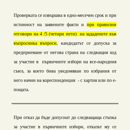
Проверката се извършва в едно-месечен срок и при
истинност на заявените факти и
при правилни
отговори на 4 /5 (четири пети) на зададените във
въпросника въпроси
, кандидатът се допуска за
предприемане от негова страна на следващия ход
за участие в първичните избори на все-народния
съюз, за което бива уведомяван по избрания от
него начин на кореспонденция - с хартия или по е-
пощата.
При отказ да бъде допуснат до следващаща стъпка
за участие в първичните избори, отказът му се