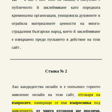
публичното й заклеймяване като поредната
криминална организация, унищожила духовните и
ограбила материалните
ценности
на много-
страдалния български народ, което й заклеймяване
е извършено преди пускането в действие на този
сайт .
Стъпка № 2
Ако кандидатства онлайн и е попълнил горното
заявление онлайн на този сайт,
отговаря на
въпросите
, намиращи се във
въпросника
под
заявлението
,
от чиито отговори ще проличи,