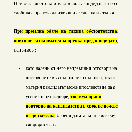
При оставянето на отказа в сила, кандидатът не се
сдобива с правото да извърши следващата стъпка .
При промяна обаче на такива обстоятелства,
които не са окончателна пречка пред кандидата
,
например
:
като дадени от него неправилни отговори на
поставените във въпросника въпроси, която
материя кандидатът може впоследствие да я
усвоил още по-добре,
той има право
повторно да кандидатства в срок не по-къс
от два месеца
, броени датата на първото му
кандидатстване,