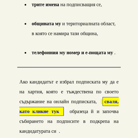
трите имена
на подписващия се,
общината му
и териториалната област,
в която се намира тази община,
телефонния му номер и е-пощата му
.
Ако кандидатът е избрал подписката му да е
на харти
я
, ко
я
то е
тъждествена
по своето
съдържание на онлайн подписката,
сваля,
като кликне тук
образеца й и започва
събирането на подписите в подкрепа на
кандидатурата си .