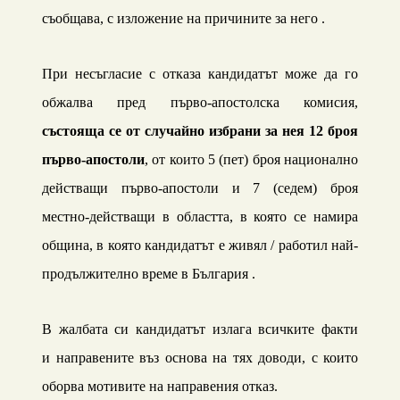
съобщава, с изложение на причините за него .
При несъгласие с отказа кандидатът може да го
обжалва пред първо-апостолска комисия,
състояща се от случайно избрани за нея
12
броя
първо-апостоли
, от които
5 (пет) броя национално
действащи първо-апостоли и 7 (седем)
броя
местно-действащи в
областта, в която
се намира
община, в която кандидатът е живял / работил най-
продължително време в България .
В жалбата си кандидатът излага всичките факти
и направените въз основа на тях доводи, с които
оборва мотивите на направения отказ.