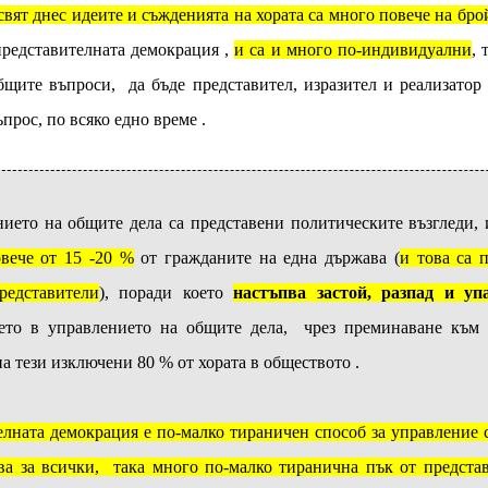
вят днес идеите и съжденията на хората са много повече на бро
представителната демокрация ,
и са и много по-индивидуални
, 
щите въпроси, да бъде представител, изразител и реализатор 
ъпрос, по всяко едно време .
ието на общите дела са представени политическите възгледи, 
вече от 15 -20 %
от гражданите на една държава (
и това са 
редставители
), поради което
настъпва застой, разпад и у
ето в управлението на общите дела, чрез преминаване към и
а тези изключени 80 % от хората в обществото .
телната демокрация е по-малко тираничен способ за управление 
ва за всички, така много по-малко тиранична пък от предста