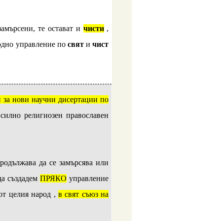
замърсени, те остават и
чисти
,
одно управление по
свят
и
чист
и за нови научни дисертации по
силно религиозен православен
родължава да се замърсява или
да създадем
ПРЯКО
управление
от целия народ ,
в свят съюз на