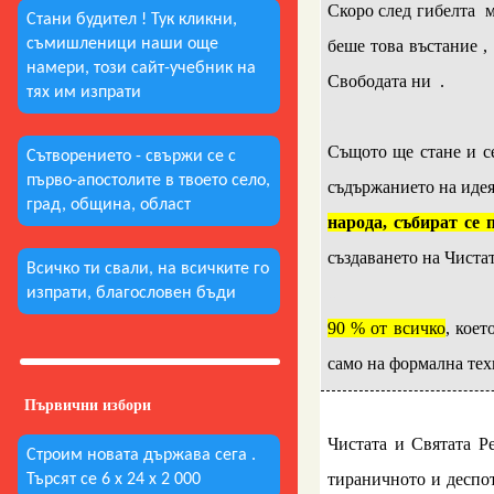
Скоро след гибелта м
Стани будител ! Тук кликни,
съмишленици наши още
беше това въстание ,
намери, този сайт-учебник на
Свободата ни .
тях им изпрати
..
Същото ще стане и с
Сътворението - свържи се с
първо-апостолите в твоето село,
съдържанието на идеят
град, община, област
народа, събират се
създаването на Чиста
Всичко ти свали, на всичките го
..
изпрати, благословен бъди
90 % от всичко
, коет
само на формална тех
Първични избори
..
Чистата и Святата Р
Строим новата държава сега .
тираничното и деспо
Търсят се 6 х 24 х 2 000