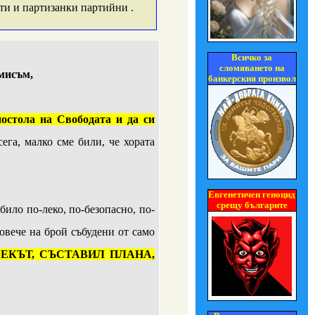
и и партизанки партийни .
Всичко за
сломяването на
имисъм
,
банкерския произвол
остола на Свободата и да си
сега, малко сме били, че хората
Евгенетичен геноцид
срещу българите
било по-леко, по-безопасно, по-
повече на брой събудени от само
ВЕКЪТ, СЪСТАВИЛ ПЛАНА,