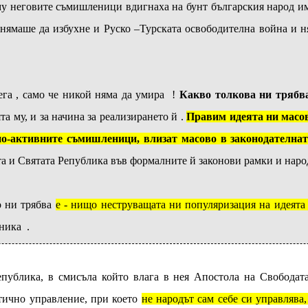
у неговите съмишленици вдигнаха на бунт българския народ им
 нямаше да избухне и Руско –Турската освободителна война и 
ега , само че никой няма да умира !
Какво толкова ни трябв
а му, и за начина за реализирането й .
Правим идеята ни масов
 по-активните съмишленици, влизат масово в законодателнат
та и Святата Република във формалните й законови рамки и народ
о ни трябва
е - нищо неструващата ни популяризация на идеята
ника .
епублика, в смисъла който влага в нея Апостола на Свободат
тично управление, при което
не народът сам себе си управлява,