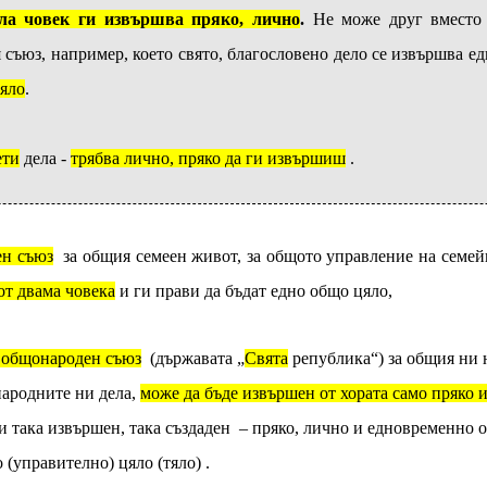
ла човек ги извършва пряко, лично
.
Не може друг вместо 
я съюз, например, което свято, благословено дело се извършва 
цяло
.
ети
дела -
трябва лично, пряко да ги извършиш
.
ен съюз
за общия семеен живот, за общото управление на семе
т двама човека
и ги прави да бъдат едно общо цяло,
общонароден съюз
(дър
жавата
„
Свята
република“) за общия ни 
народните ни дела,
може да бъде извършен от хората само пряко 
и така извършен, така създаден – пряко, лично и едновременно о
 (управително) цяло (тяло) .