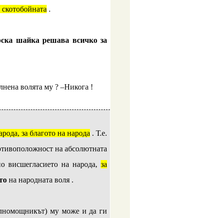
 скотобойната
.
орска шайка решава всичко за
ълнена волята му ? –Никога !
рода, за благото на народа
. Т.е.
ротивоположност на абсолютната
по висшегласието на народа,
за
то
на народната воля .
ълномощникът) му може и да ги