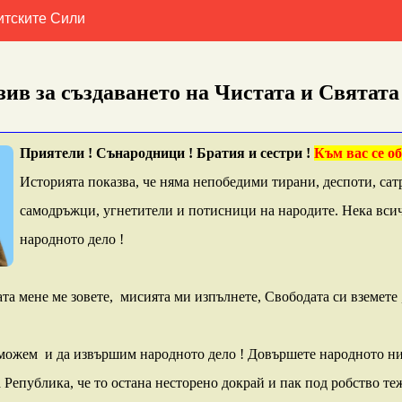
итските Сили
ив за създаването на Чистата и Святат
Приятели ! Сънародници ! Братия и сестри !
Към вас се о
Историята показва, че няма непобедими тирани, деспоти, сат
самодръжци, угнетители и потисници на народите. Нека всич
народното дело !
а мене ме зовете, мисията ми изпълнете, Свободата си вземете ,
 можем и да извършим народното дело ! Довършете народното ни
 Република, че то остана несторено докрай и пак под робство те