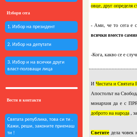
овце, друг определя 
Избори сега
..
- Ами, че то сега е
1. Избор на президент
всички вместо самия
2. Избор на депутати
..
-Кога, какво се е слу
3. Избор и на всички други
власт-ползващи лица
..
И
Чистата и Святата 
Апостолът на Свобода
Вести и контакти
монархия да е с П
доброто на народа
, з
Святата република, това си ти .
..
Кажи, реши, законите приемаш
Светите
дела човек 
ти !