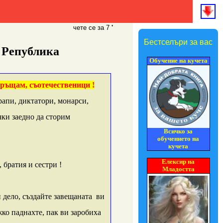
чете се за 7
'
Бестселъри за вас
а Република
Обучение на кучета
бръщам, съотечественици !
рапи, диктатори, монарси,
ки заедно да сторим
Всичко за
обучението на
кучета
Елексир на
 братия и сестри !
Младостта
 дело, създайте завещаната ви
жко паднахте, пак ви заробиха