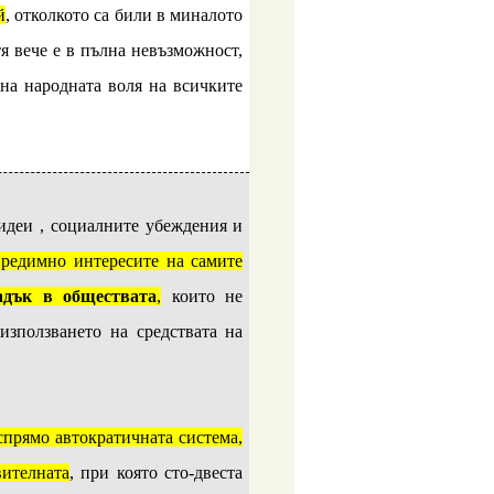
й
, отколкото са били в миналото
тя вече е в пълна невъзможност,
на народната воля на всичките
идеи , социалните убеждения и
предимно интересите на самите
падък в обществата
,
които не
зползването на средствата на
спрямо автократичната система,
вителната
, при която сто-двеста