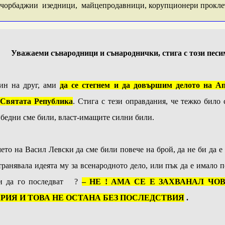
 чорбаджии изедници, майцепродавници, корупционери проклет
Уважаеми сънародници и сънароднички, стига с този пес
ин на друг, ами
да се стегнем и да довършим делото на Ап
 Святата Република
. Стига с тези оправдания, че тежко било 
 бедни сме били, власт-имащите силни били.
ето на Васил Левски да сме били повече на брой, да не би да е 
странявала идеята му за всенародното дело, или пък да е имало 
ови да го последват ?
– НЕ ! АМА СЕ Е ЗАХВАНАЛ ЧО
РИЯ И ТОВА НЕ ОСТАНА БЕЗ ПОСЛЕДСТВИЯ
.