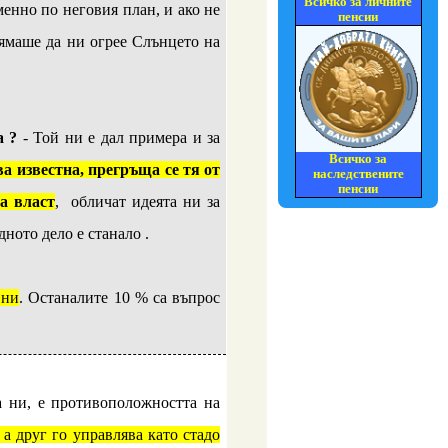
Всичко за личните
енно по неговия план, и ако не
пенсии
нямаше да ни огрее Слънцето на
а ?
- Той ни е дал примера и за
Всичко за
а известна, прегръща се тя от
наследствените
пенсии
а власт
, обличат идеята ни за
ното дело е станало .
 ни
. Останалите 10 % са въпрос
а ни, е противоположността на
 а друг го управлява като стадо