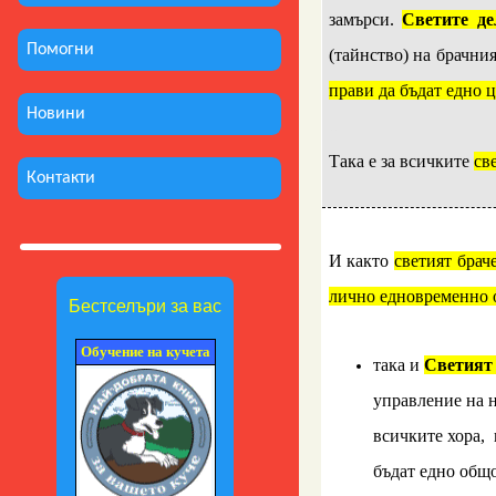
замърси.
Светите де
Помогни
(тайнство) на брачни
прави да бъдат едно 
Новини
..
Така е за всичките
св
Контакти
..
И както
светият брач
лично едновременно о
Бестселъри за вас
Обучение на кучета
така и
Светият
управление на 
всичките хора, 
бъдат едно общо