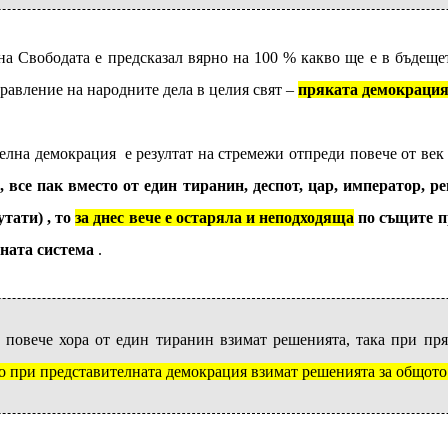
а Свободата е предсказал вярно на 100 % какво ще е в бъдеще
авление на народните дела в целия свят –
пряката демокраци
елна демокрация е резултат на стремежи отпреди повече от ве
, все пак вместо от един тиранин, деспот, цар, император, р
тати) , то
за днес вече е остаряла и неподходяща
по същите пр
ната система
.
 повече хора от един тиранин взимат решенията, така при пр
то при представителната демокрация взимат решенията за общото