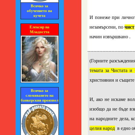
Всичко за
..
обучението на
кучета
И понеже при лично
незамърсени, по
чист
Елексир на
Младостта
начин извършвано .
..
(Горните разсъждения
темата за Чистата и
християнин и същите 
..
Всичко за
сломяването на
И, ако не искаме во
банкерския произвол
изобщо да не бъде вз
на народните дела, к
целия народ
в едно об