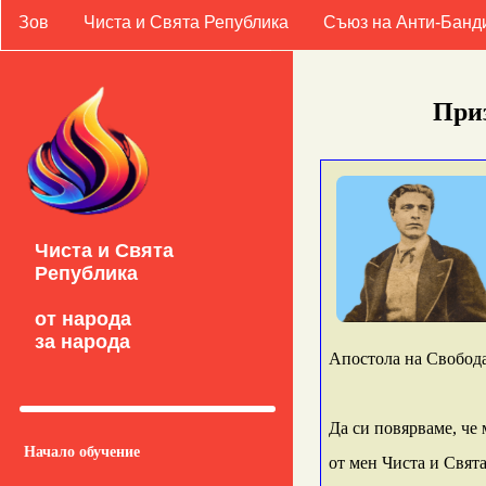
Зов
Чиста и Свята Република
Съюз на Анти-Банд
Приз
Чиста и Свята
Република
от народа
за народа
Апостола на Свободат
Да си повярваме, че
Начало обучение
от мен Чиста и Свята