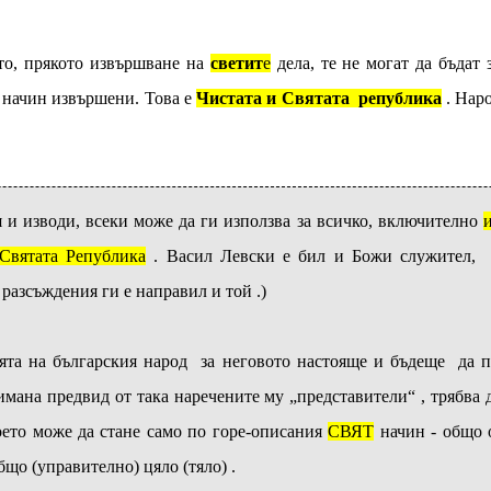
то, прякото извършване на
светит
е
дела, те не могат да бъдат 
начин извършени. Това е
Чистата и Святата
република
. Нар
 и изводи, всеки може да ги използва за всичко, включително
 Святата Република
. Васил Левски е бил и Божи служител, 
разсъждения ги е направил и той .)
лята на българския народ за неговото настояще и бъдеще да п
имана предвид от така наречените му „представители“ , трябва 
оето може да стане само по горе-описания
СВЯТ
начин - общо 
що (управително) цяло (тяло) .