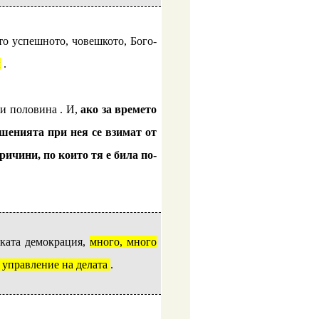
то успешното, човешкото, Бого-
я
.
к и половина
. И,
ако за времето
ешенията при нея се взимат от
ичини, по които тя е била по-
яката демокрация,
много, много
 управление на делата
.