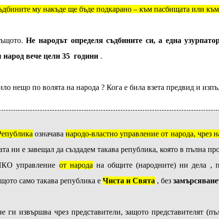
съдбините му накъде ще бъде подкарано – към пасбищата или към
 същото.
Не народът определя съдбините си, а една узурпат
 народ вече цели 35 години
.
чило нещо по волята на народа ? Кога е била взета предвид и изп
Република
означава
народо-властно управление от народа, чрез на
та ни е завещал да създадем такава република, която в пълна п
РЯКО управление
от народа
на общите (народните) ни дела , 
ащото само такава република е
Чиста и Свята
, без
замърсяване
не ги извършва чрез представители, защото представителят (п