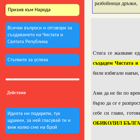
разбойници дръзки,
Призив към Народа
..
Всички въпроси и отговори за
създаването на Чистата и
Святата Република
..
Стига се жалваме ед
Стъпките за успеха
създадем Чистата и
били избягали навън,
..
Действия
Ами да не би по врем
бързо да се е разпро
себе си глави, гот
Идеята ни подкрепи, тук
щракни, за ней гласувай ти и
ОБИКОЛИЛ БЪЛГА
виж колко сме на брой
..