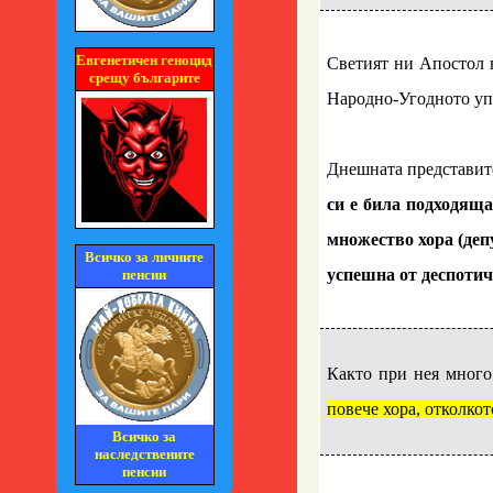
..
Евгенетичен геноцид
Светият ни Апостол н
срещу българите
Народно-Угодното упр
..
Днешната представит
си е била подходяща
множество хора (депу
Всичко за личните
успешна от деспотич
пенсии
Както при нея много
повече хора, отколко
Всичко за
наследствените
..
пенсии