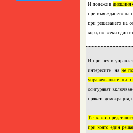
И понеже в
днешния с
при въвеждането на 
при решаването на об
хора, по всеки един в
..
И при нея в управлен
интересите на
не по
управляващите ни п
осигуряват включван
пряката демокрация, н
..
Т.е. както представи
при която един реша