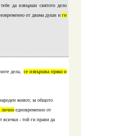
тебе да извърши святото дело
едновременно от двама души и
ги
йните дела,
се извършва пряко и
народен живот, за общото
и лично
едновременно от
т всички - той ги прави да