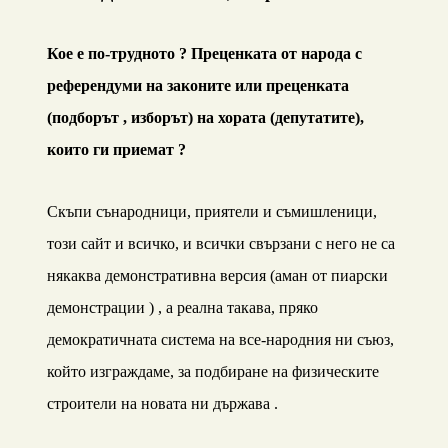
Кое е по-трудното ? Преценката от народа с
референдуми на законите или преценката
(подборът , изборът) на хората (депутатите),
които ги приемат ?
Скъпи сънародници, приятели и съмишленици,
този сайт и всичко, и всички свързани с него не са
някаква демонстративна версия (аман от
пиарски
демонстрации
) , а реална такава, пряко
демократичната система на все-народния ни съюз,
който изграждаме, за подбиране на физическите
строители на новата ни държава .