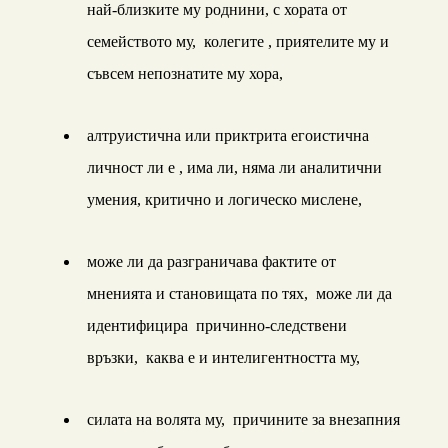
най-близките му роднини, с хората от
семейството му, колегите , приятелите му и
съвсем непознатите му хора,
алтруистична или приктрита егоистична
личност ли е , има ли, няма ли аналитични
умения, критично и логическо мислене,
може ли да разграничава фактите от
мненията и становищата по тях, може ли да
идентифицира причинно-следствени
връзки, каква е и интелигентността му,
силата на волята му, причините за внезапния