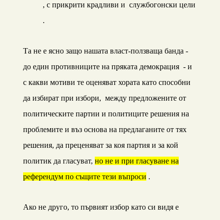
, с прикрити крадливи и службогонски цели
.
Та не е ясно защо нашата власт-ползваща банда -
до един противниците на пряката демокрация - и
с какви мотиви те оценяват хората като способни
да избират при избори, между предложените от
политическите партии и политиците решения на
проблемите и въз основа на предлаганите от тях
решения, да преценяват за коя партия и за кой
политик да гласуват,
но не и при гласуване на
референдум по същите тези въпроси
.
Ако не друго, то първият избор като си видя е