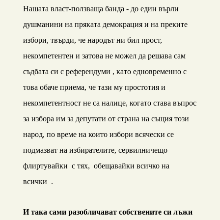
Нашата власт-ползваща банда - до един върли
душманини на пряката демокрация и на преките
избори, твърди, че народът ни бил прост,
некомпетентен и затова не можел да решава сам
съдбата си с референдуми , като едновременно с
това обаче приема,
че тази му простотия и
некомпетентност не са налице, когато става въпрос
за избора им за депутати от страна на същия този
народ, по време на които избори всячески се
подмазват на избирателите, сервилничещо
флиртувайки с тях, обещавайки всичко на
всички .
И така сами разобличават собствен
ите
си
лъжи