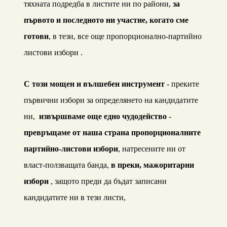
тяхната подредба в листите ни по райони,
за
първото и последното ни участие, когато сме
готови
, в тези, все още пропорционално-партийно
листови избори .
С този мощен и вълшебен инструмент
- преките
първични избори за определянето на кандидатите
ни,
извършваме още едно чудодейство
-
превръщаме от наша страна пропорционалните
партийно-листови избори
, натресените ни от
власт-ползващата банда,
в преки, мажоритарни
избори
, защото преди да бъдат записани
кандидатите ни в тези листи,