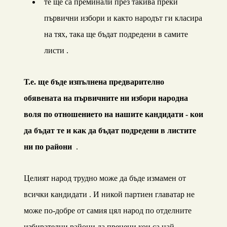
те ще са преминали през такива преки
първични избори и както народът ги класира
на тях, така ще бъдат подредени в самите
листи .
Т.е. ще бъде изпълнена предварително
обявената на първичните ни избори народна
воля по отношението на нашите кандидати - кои
да бъдат те и как да бъдат подредени в листите
ни по райони
.
Целият народ трудно може да бъде измамен от
всички кандидати . И никой партиен главатар не
може по-добре от самия цял народ по отделните
избирателни райони да прецени кои са най-