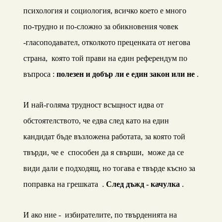
психология и социология, всичко което е много
по-трудно и по-сложно за обикновения човек
-гласоподавател, отколкото преценката от негова
страна, която той прави на един референдум по
въпроса :
полезен и добър ли е един закон или не
.
И най-голяма трудност всъщност идва от
обстоятелството, че едва след като на един
кандидат бъде възложена работата, за която той
твърди, че е способен да я свърши, може да се
види дали е подходящ, но тогава е твърде късно за
поправка на грешката .
След дъжд - качулка
.
И ако ние - избирателите, по твърденията на