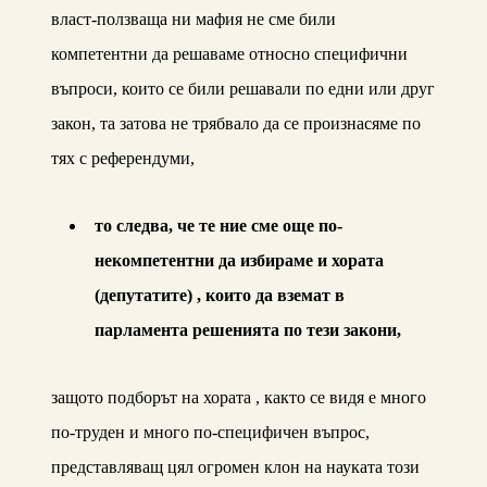
власт-ползваща ни мафия не сме били
компетентни да решаваме относно специфични
въпроси, които се били решавали по едни или друг
закон, та затова не трябвало да се произнасяме по
тях с референдуми,
то следва, че те ние сме още по-
некомпетентни да избираме и хората
(депутатите) , които да вземат в
парламента решенията по тези закони,
защото подборът на хората , както се видя е много
по-труден и много по-специфичен въпрос,
представляващ цял огромен клон на науката този