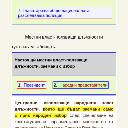
7.
Главатаря на общо-националната
разследваща полиция
Местни власт-ползващи длъжностти
тук слагам таблицата
Настоящи местни власт-ползващи
длъжности, заемани с избор
1.
Президент
2.
Народни представители
Централни, използващи народната власт
длъжности,
които ще бъдат заемани само
с пряк народен избор
след спечелване на
конституционно парламентарно мнозинство от
радателите за Чистата и Святата Република