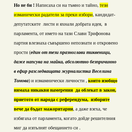
Но не би !
Написаха си на тъмно и тайно,
тези
изманически радатели за преки избори
, кандидат-
депутатските листи и яхнали добрата идея, в
парламента, от името на тази Слави Трифонова
партия влезнаха съвършено непознати и откровено
прости (
един от тези празноглави тиквеници,
даже напсува на майка, абсолютно безпричинно
в ефир разследващата журналистка Веселина
Томова
) и измамнически личности ,
които изобщо
нямаха никакви намерения да облекат в закон,
приетото от народа с референдума, изборите
вече да бъдат мажоритарни
, а даже взеха, че
избягаха от парламента, когато дойде решителния
миг да изпълнят обещанието си .