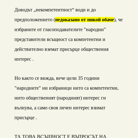
Доводът „некомпетентност“ води и до
предположението (
недоказано от никой обаче
), че
избраните от гласоподавателите "народни"
представители всъщност са компетентни и
действително вземат присърце обществения
интерес .
Но както се вижда, вече цели 35 години
"народните" ни избраници нито са компетентни,
нито общественият (народният) интерес ги
вълнува, а само своя личен интерес взимат
присърце .
ТА ТОВА ВСЪЩНОСТ Е ВЪПРОСЪТ НА