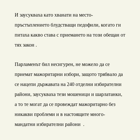
И заусукваха като хванати на место-
пръстъплението блудстващи педофили, когато ги
питаха какво става с приемането на този обещан от
тях закон .
Парламенът бил несигурен, не можело да се
приемат мажоритарни избори, защото трябвало да
се нацепи държавата на 240 отделни избирателни
райони, заусукваха тези мошеници и шарлатанки,
а то те могат да се провеждат мажоритарно без
никакви проблеми и в настоящите много-
мандатни избирателни райони .