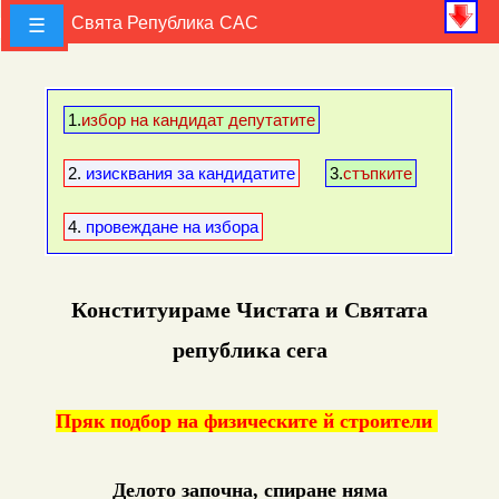
Зов
Свята Република
САС
☰
1.
избор на кандидат депутатите
2.
изисквания за кандидатите
3.
стъпките
4.
провеждане на избора
Конституираме Чистата и Святата
република сега
Пряк подбор на физическите й строители
Делото започна, спиране няма