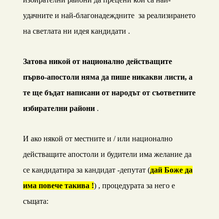
удачните и най-благонадеждните за реализирането
на светлата ни идея кандидати .
Затова никой от национално действащите
първо-апостоли няма да пише никакви листи, а
те ще бъдат написани от народът от съответните
избирателни райони
.
И ако някой от местните и / или национално
действащите апостоли и будители има желание да
се кандидатира за кандидат -депутат (
дай Боже да
има повече такива !
) , процедурата за него е
същата: