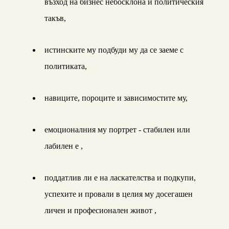
възход на бизнес небосклона и политическия
такъв,
истинските му подбуди му да се заеме с
политиката,
навиците, пороците и зависимостите му,
емоционалния му портрет - стабилен или
лабилен е ,
поддатлив ли е на ласкателства и подкупи,
успехите и провали в целия му досегашен
личен и професионален живот ,