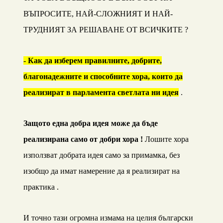
ВЪПРОСИТЕ, НАЙ-СЛОЖНИЯТ И НАЙ-
ТРУДНИЯТ ЗА РЕШАВАНЕ ОТ ВСИЧКИТЕ ?
- Как да изберем правилните, добрите,
благонадежните и способните хора, които да
реализират в парламента светлата ни идея
.
Защото една добра идея може да бъде
реализирана само от добри хора !
Лошите хора
използват добрата идея само за примамка, без
изобщо да имат намерение да я реализират на
практика .
И точно тази огромна измама на целия български