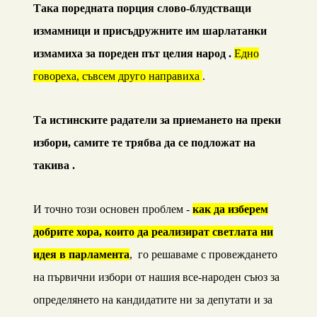
Така поредната порция слово-блудстващи
измамници и присъдружните им шарлатанки
измамиха за пореден път целия народ .
Едно
говореха, съвсем друго направиха
.
Та истинските радатели за приемането на преки
избори, самите те трябва да се подложат на
такива .
И точно този основен проблем -
как да изберем
добрите хора, които да реализират светлата ни
идея в парламента
, го решаваме с провеждането
на първични избори от нашия все-народен съюз за
определянето на кандидатите ни за депутати и за