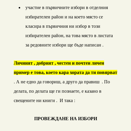
участие в първичните избори в отделния
избирателен район и на което място се
класира в първичния ни избор в този
избирателен район, на това място в листата
за редовните избори ще бъде написан .
Личният , добрият , честен и почтен личен
пример е това, което кара хората да ти повярват
. А не едно да говориш, а друго да правиш . По
делата, по делата ще ги познаете, е казано в
свещените ни книги .
И така :
ПРОВЕЖДАНЕ НА ИЗБОРИ