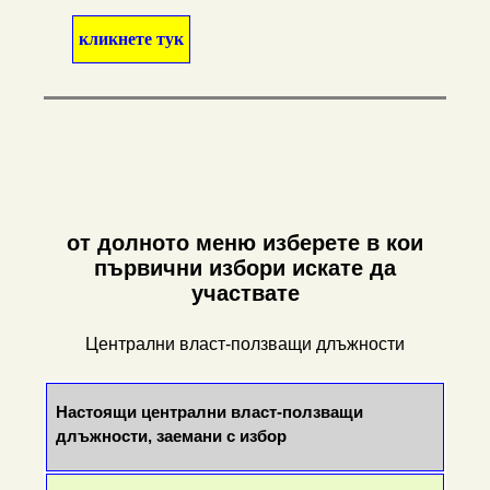
кликнете тук
С уважение :
от долното меню изберете в кои
първични избори искате да
участвате
Централни власт-ползващи длъжности
Настоящи централни власт-ползващи
длъжности, заемани с избор