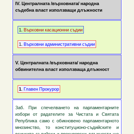
IV.
Централната /върховната/ народна
съдебна власт използващи длъжности
1.
Върховни касационни съдии
1.
Върховни административни съдии
V.
Централната /върховната/ народна
обвинителна власт използваща длъжност
1
.
Главен Прокурор
Заб. При спечелването на парламентарните
избори от радателите за Чистата и Святата
Република само с обикновено парламентарното
мнозинство, то конституционо-съдийските и
всичките съдийски и прокурорски длъжности ще