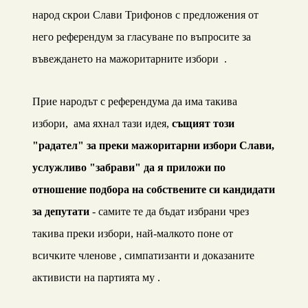
народ скрои Слави Трифонов с предложения от
него референдум за гласуване по въпросите за
въвеждането на мажоритарните избори .
Прие народът с референдума да има такива
избори, ама яхнал тази идея,
същият този
"радател" за преки мажоритарни избори Слави,
услужливо "забрави" да я приложи по
отношение подбора на собствените си кандидати
за депутати
- самите те да бъдат избрани чрез
такива преки избори, най-малкото поне от
всичките членове , симпатизанти и доказаните
активисти на партията му .