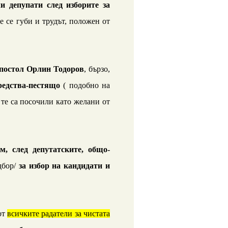
ли депупати след изборите за
е се губи и трудът, положен от
апостол Орлин Тодоров
, бързо,
средства-пестящо
( подобно на
 те са посочили като желани от
м, след депутатските,
общо-
дбор/
за избор
на кандидати и
от
всичките радатели за чистата