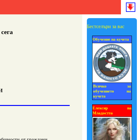
Бестселъри за вас
 сега
Обучение на кучета
Всичко за
И
обучението на
кучета
Елексир на
Младостта
общности от граждани
.