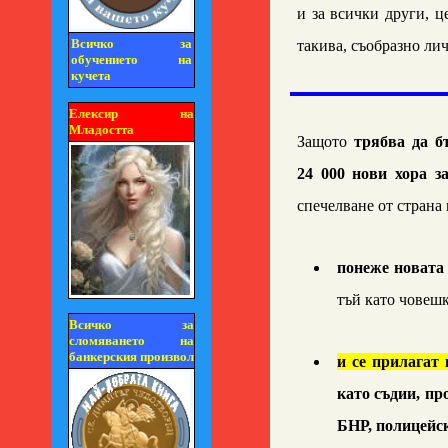
и за всички други, ц
Всичко за
такива, съобразно ли
обучението на
кучета
Елексир на
Младостта
З
ащото
трябва да б
24 000 нови хора з
спечелване от страна
понеже новата 
тъй като човешк
Всичко за
сломяването на
банкерския произвол
и се прилагат 
като съдии, пр
БНР, полицейск