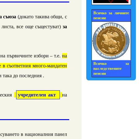
Всичко за личните
а съюза
(докато такива общи, с
пенсии
 листа, все още същестуват)
за
 на първичните избори – т.е.
на
Всичко за
е в съответния много-мандатен
наследствените
пенсии
 и така до последния
.
ческия
учредителен акт
на
асуването в националния панел