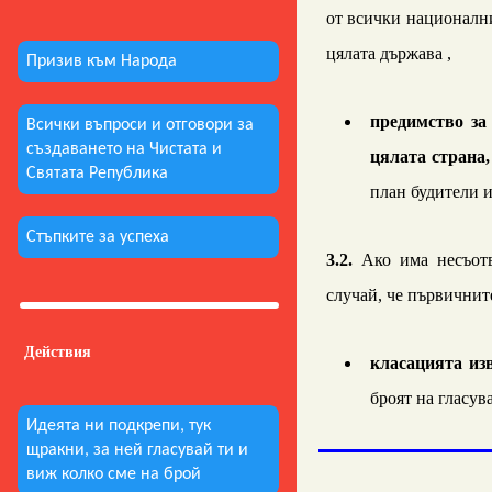
от всички национални
цялата държава ,
Призив към Народа
предимство за
Всички въпроси и отговори за
създаването на Чистата и
цялата страна,
Святата Република
план будители и
Стъпките за успеха
3
.
2
.
А
ко има несъот
случай, че първичнит
Действия
класацията из
броят на гласув
Идеята ни подкрепи, тук
щракни, за ней гласувай ти и
виж колко сме на брой