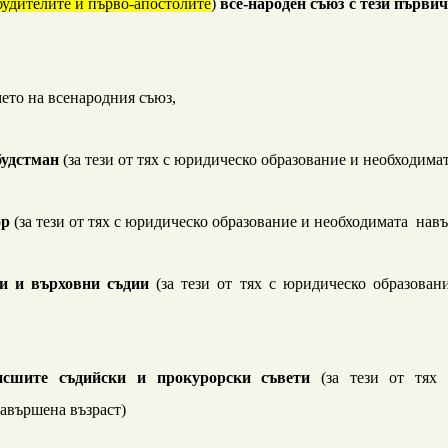
 будителите и първо-апостолите
)
все-народен съюз с тези първи
мето на всенародния съюз,
будстман
(за тези от тях с юридическо образование и необходимат
ор
(за тези от тях с юридическо образование и необходимата навъ
и и върховни съдии
(за тези от тях с юридическо образова
исшите съдийски и прокурорски съвети
(за тези от тях 
авършена възраст)