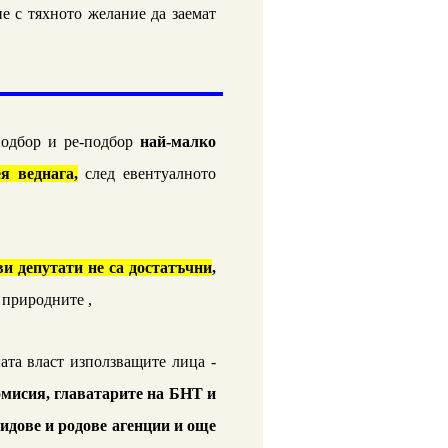
е с тяхното желание да заемат
подбор и ре-подбор
най-малко
я веднага,
след евентуалното
ви депутати не са достатъчни
,
 природните ,
ната власт използващите лица -
омисия, главатарите на БНТ и
идове и родове агенции и още