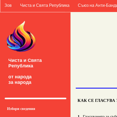
Зов
Чиста и Свята Република
Съюз на Анти-Банд
Чиста и Свята
Република
от народа
за народа
КАК СЕ ГЛАСУВА 
Избори сведения
1
.
Гласуването за съб