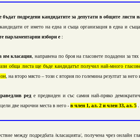
е бъдат подредени кандидатите за депутати в общите листи н
 кандидати от името на една и съща организация в една и съща
те парламентарни избори е
:
а им класация
, направена по броя на гласовете подадени за тях
тази обща листа ще бъде кандидатът получил най-много гласов
йон
, на второ място – този с втория по големина резултат за него
праведлив ред
е предвиден и със самия най-пряко демократи
 цели две нарочни места в него -
в член 1, ал. 2 и член 33, ал. 5
.
ествие между подредбата /класацията/, получена чрез онлайн гл