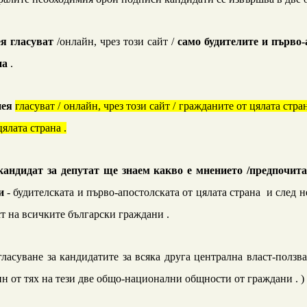
е
я
гласуват
/онлайн, чрез този сайт /
само будителите и първо-
на
.
нея
гласуват
/
онлайн, чрез този сайт
/
гражданите от цялата стра
ялата страна .
 кандидат
за депутат
ще знаем какво е мнението
/
предпочита
и
- будителската и първо-апостолската от
цялата страна
и след н
 на всичките български граждани .
ласуване за кандидатите за всяка друга централна власт-ползв
ин от тях на тези две общо-национални общности от граждани . )