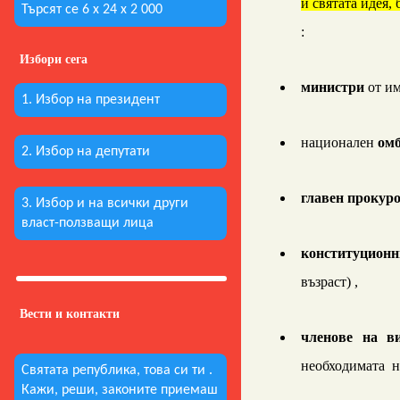
и святата идея,
Търсят се 6 х 24 х 2 000
:
Избори сега
министри
от и
1. Избор на президент
национален
ом
2. Избор на депутати
главен прокур
3. Избор и на всички други
власт-ползващи лица
конституционн
възраст) ,
Вести и контакти
членове на в
необходимата н
Святата република, това си ти .
Кажи, реши, законите приемаш