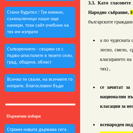
3
.3. К
ато гласовете
Народно събрание,
Стани будител ! Тук кликни,
съмишленици наши още
българските граждани
намери, този сайт-учебник на
тях им изпрати
а по чудесната 
Сътворението - свържи се с
лесно, смело, 
първо-апостолите в твоето село,
класирането на 
град, община, област
тях) ,
Всичко ти свали, на всичките го
изпрати, благословен бъди
се зачитат з
национални п
класации за не
Първични избори
всенароден по
Строим новата държава сега .