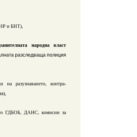
БНР и БНТ),
хранителната народна власт
алната разследваща полиция
и на разузнаването, контра-
я),
то ГДБОБ, ДАНС, комисии за