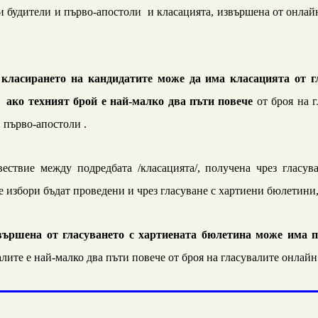
 будители и първо-апостоли и класацията, извършена от онлайн
 класирането на кандидатите може да има класацията от г
 ако техният брой е най-малко два пъти повече
от броя на 
 първо-апостоли .
вествие между подредбата /класацията/, получена чрез гласу
е избори бъдат проведени и чрез гласуване с хартиени бюлетини
вършена от гласуването с хартиената бюлетина може има 
алите е най-малко два пъти повече от броя на гласувалите онлай