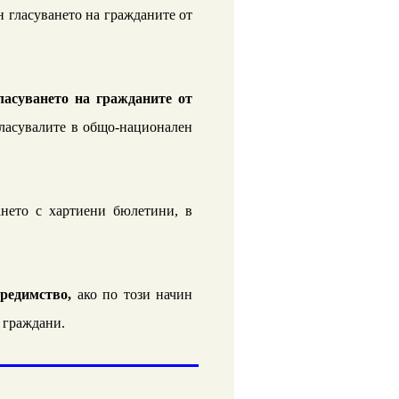
 гласуването на гражданите от
ласуването на гражданите от
гласувалите в общо-национален
ването с хартиени бюлетини, в
,
предимство,
ако по този начин
н граждани.