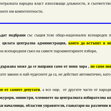
ентралната народна власт използващи длъжности, в съответстви
чните им компетентности.
ъдат подбрани
със същия този общо-национален всенароден 
а цялата централна администрация
,
които да встъпят в не
 на всенародния съюз на самите парламентарните избори,
държава може да се направи само от нови хора ,
но само но
ите закони и най-чудесните да са, не действат автоматично, като
не от самите депутати
, а все още, от другите части от народ
окурори, министри, членовете на централната избирателна к
и началници, областни управители, главатари на различни в