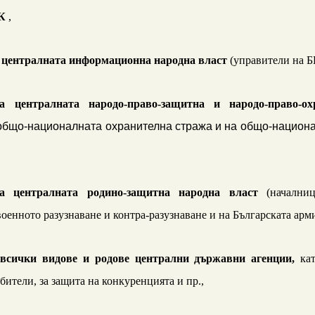
К
,
а централната информационна народна власт
(управители на 
а централната народо-право-защитна и народо-право-о
общо-националната охранителна стража и на общо-национ
а централната родино-защитна народна власт
(началниц
военното разузнаване и контра-разузнаване и на Българската арми
 всички видове и родове централни държавни агенции,
ка
бители, за защита на конкуренцията и пр.,