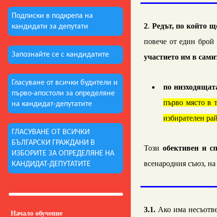
Подписки в подкрепа на
2
.
Редът, по който щ
кандидати за депутати
повече от един брой
Запознайте се с кандидатите
участието им в сами
Гласуване от всички будители и
по низходящат
първо-апостоли за определяне
първо място в 
на кандидат-депутатите
избирателен ра
ГЛАСУВАНЕ ОТ ВСИЧКИ
БЪЛГАРСКИ ГРАЖДАНИ В
Този
обективен и с
ИЗБОРИТЕ ЗА ОПРЕДЕЛЯНЕ НА
всенародния съюз, на
КАНДИДАТ-ДЕПУТАТИТЕ
3
.
1
.
Ако има
несъотв
Начало обучение