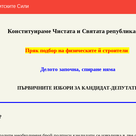
итските Сили
Конституираме Чистата и Святата република
Пряк подбор на физическите й строители
Делото започна, спиране няма
ПЪРВИЧНИТЕ ИЗБОРИ ЗА КАНДИДАТ-ДЕПУТАТ
?
ралите необходимия брой подписи кандидати се извършва в
две 