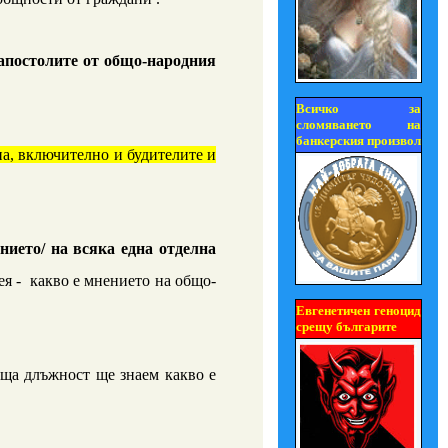
апостолите от общо-народния
Всичко за
сломяването на
банкерския произвол
на
, включително и будителите и
нието/ на всяка една отделна
ея -
какво е
мнението на общо-
Евгенетичен геноцид
срещу българите
аща длъжност ще знаем какво е