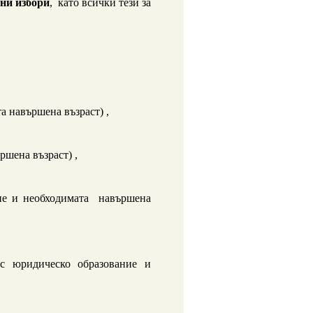
чни избори
, като всички тези
за
а навършена възраст) ,
ршена възраст) ,
ние и необходимата навършена
с юридическо образование и