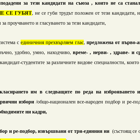
 подадени
за
тези кандидати на
съюза
, които не са стана
НЕ СЕ ГУБЯТ
, не се губи трудът положен от тези кандидати,
н
 за проучването и гласуването за тези кандидати,
система с
единичния прехвърляем глас
,
предложена от първо-
сръчно, удобно, умно, находчиво,
време- , нерви- , здраве- и 
кандидат-студентите за различните видове специалности, които
а класирането им в
следващите по реда на изброяването и
ървични избори
/общо-национален все-народен подбор и ре-по
обходимите ни
кадри,
дбор и ре-подбор, извършвани от три-единния ни
(състоящ се 