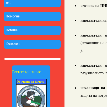
ти !
членове на ЦИ
Помогни
изпол
затели н
Новини
изпол
затели н
(началници
на 
Контакти
),
изпол
затели н
Бестселъри за вас
разузнаването, 
Обучение на кучета
началници на
защита на потре