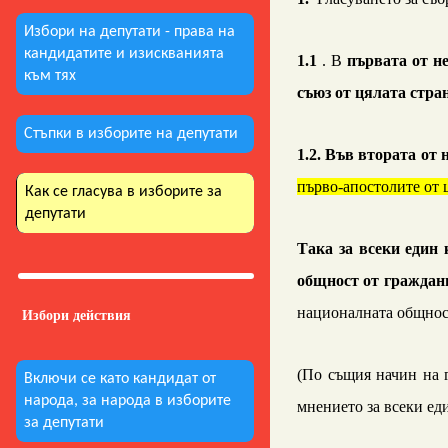
Избори на депутати - права на
кандидатите и изискванията
1
.1
.
В
първ
ата
от н
към тях
съюз от
цялата стра
Стъпки в изборите на депутати
1.2. Във втората от 
първо-апостолите от ц
Как се гласува в изборите за
депутати
Така за всеки един
общност от граждан
националната общност
Избори действия
(По
същия начин на г
Включи се като кандидат от
народа, за народа в изборите
мнението за всеки ед
за депутати